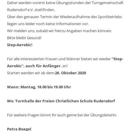
Daher werden vorerst keine Übungsstunden der Turngemeinschaft
Rudersdorf e.V. stattfinden.
Über den genauen Termin der Wiederaufnahme des Sportbetriebs
liegen uns leider noch keine Informationen vor.
Wir melden uns, sobald wir hierzu Angaben machen können.
Bitte bleibt Gesund!
Step-Aerobic!
Für alle interessierten Frauen und Männer bieten wir wieder
“Step-
Aerobic“,
auch für Anfänger
, an!
Starten werden wir ab dem:
26.
Oktober 2020
W
ann:
Montag,
18.00
bis
19
.00
Uhr
W
o:
T
urnhalle
der
Freien Christlichen
Schule
Rudersdorf
Für weitere Fragen könnt ihr euch gerne bei der Übungsleiterin:
Petra Boegel